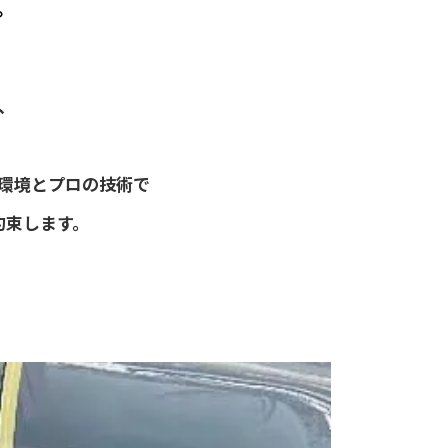
。
、
環境とプロの技術で
約束します。