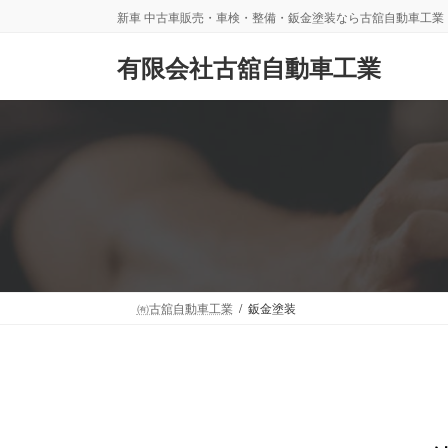
コ
ナ
新車 中古車販売・車検・整備・鈑金塗装なら古舘自動車工業
ン
ビ
テ
ゲ
有限会社古舘自動車工業
ン
ー
ツ
シ
へ
ョ
ス
ン
キ
に
ッ
移
プ
動
㈲古舘自動車工業
鈑金塗装